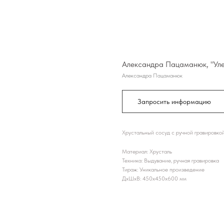
Александра Пацаманюк, "Ул
Александра Пацаманюк
Запросить информацию
Хрустальный сосуд с ручной гравировко
Материал: Хрусталь
Техника: Выдувание, ручная гравировка
Тираж: Уникальное произведение
ДxШxВ: 450x450x600 мм