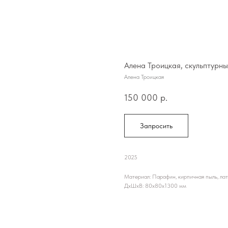
Алена Троицкая, скульптурны
Алена Троицкая
150 000
р.
Запросить
2025
Материал: Парафин, кирпичная пыль, лат
ДxШxВ: 80x80x1300 мм