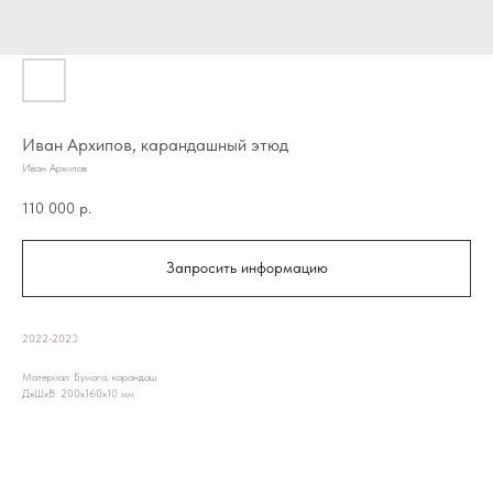
Иван Архипов, карандашный этюд
Иван Архипов
110 000
р.
Запросить информацию
2022-2023
Материал: Бумага, карандаш
ДxШxВ: 200x160x10 мм