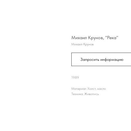
Михаил Крунов, "Река"
Михаил Крунов
Запросить информацию
1989
Материал: Холст, масло
Техника: Живопись