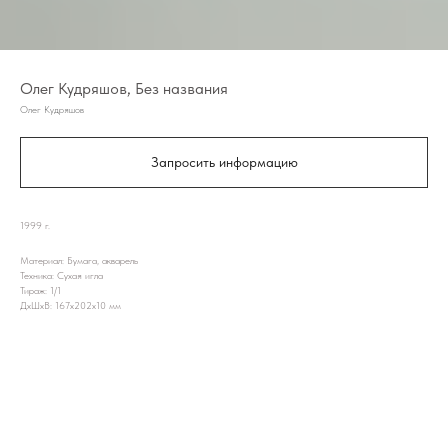
Олег Кудряшов, Без названия
Олег Кудряшов
Запросить информацию
1999 г.
Материал: Бумага, акварель
Техника: Сухая игла
Тираж: 1/1
ДxШxВ: 167x202x10 мм