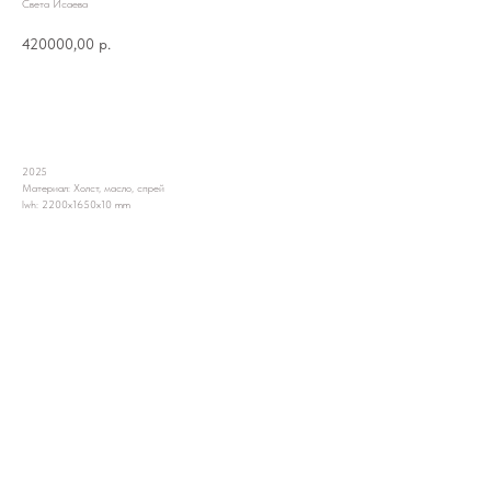
Света Исаева
420000,00
р.
Запросить
2025
Материал: Холст, масло, спрей
lwh: 2200x1650x10 mm