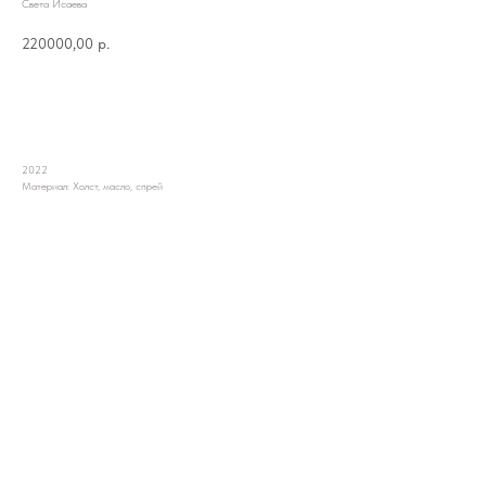
Света Исаева
220000,00
р.
Запросить
2022
Материал: Холст, масло, спрей