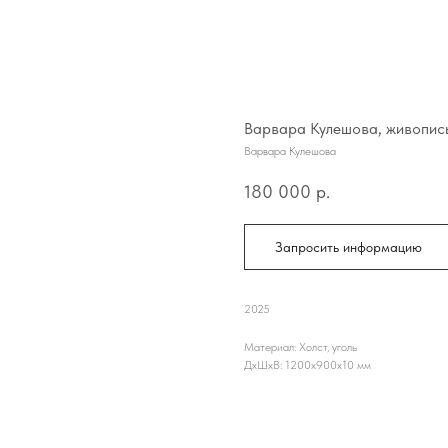
Варвара Кулешова, живопись
Варвара Кулешова
180 000
р.
Запросить информацию
2025
Материал: Холст, уголь
ДxШxВ: 1200x900x10 мм