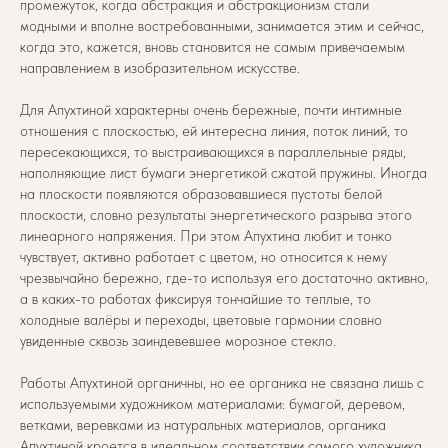
промежуток, когда абстракция и абстракционизм стали
модными и вполне востребованными, занимается этим и сейчас,
когда это, кажется, вновь становится не самым привечаемым
направлением в изобразительном искусстве.
Для Апухтиной характерны очень бережные, почти интимные
отношения с плоскостью, ей интересна линия, поток линий, то
пересекающихся, то выстраивающихся в параллельные ряды,
наполняющие лист бумаги энергетикой сжатой пружины. Иногда
на плоскости появляются образовавшиеся пустоты белой
плоскости, словно результаты энергетического разрыва этого
линеарного напряжения. При этом Апухтина любит и тонко
чувствует, активно работает с цветом, но относится к нему
чрезвычайно бережно, где-то используя его достаточно активно,
а в каких-то работах фиксируя тончайшие то теплые, то
холодные валёры и переходы, цветовые гармонии словно
увиденные сквозь заиндевевшее морозное стекло.
Работы Апухтиной органичны, но ее органика не связана лишь с
используемыми художником материалами: бумагой, деревом,
ветками, веревками из натуральных материалов, органика
Апухтиной кроется в идеальном соответствии самого художника,