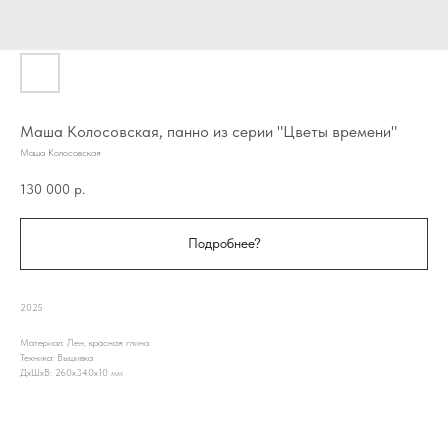
Маша Колосовская, панно из серии "Цветы времени"
Маша Колосовская
130 000
р.
Подробнее?
2025
Материал: Лен, красная глина
Техника: Вышивка
ДxШxВ: 260x340x10 мм