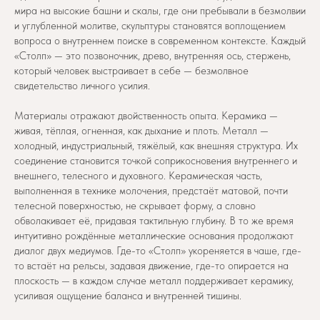
мира на высокие башни и скалы, где они пребывали в безмолвии
и углубленной молитве, скульптуры становятся воплощением
вопроса о внутреннем поиске в современном контексте. Каждый
«Столп» — это позвоночник, древо, внутренняя ось, стержень,
который человек выстраивает в себе — безмолвное
свидетельство личного усилия.
Материалы отражают двойственность опыта. Керамика —
живая, тёплая, огненная, как дыхание и плоть. Металл —
холодный, индустриальный, тяжёлый, как внешняя структура. Их
соединение становится точкой соприкосновения внутреннего и
внешнего, телесного и духовного. Керамическая часть,
выполненная в технике молочения, предстаёт матовой, почти
телесной поверхностью, не скрывает форму, а словно
обволакивает её, придавая тактильную глубину. В то же время
интуитивно рождённые металлические основания продолжают
диалог двух медиумов. Где-то «Столп» укореняется в чаше, где-
то встаёт на рельсы, задавая движение, где-то опирается на
плоскость — в каждом случае металл поддерживает керамику,
усиливая ощущение баланса и внутренней тишины.