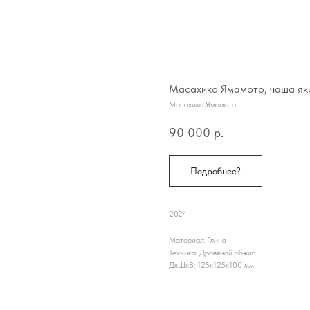
Масахико Ямамото, чаша як
Масахико Ямамото
90 000
р.
Подробнее?
2024
Материал: Глина
Техника: Дровяной обжиг
ДxШxВ: 125x125x100 мм