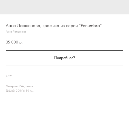
Анна Лапшинова, графика из серии "Penumbra"
Анна Лапшинова
35 000
р.
Подробнее?
2025
Материал: Лён, сепия
ДxШxВ: 200x1x150 мм