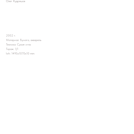
Олег Кудряшов
Подробнее?
2002 г.
Материал: Бумага, акварель
Техника: Сухая игла
Тираж: 1/1
lwh: 1495x1070x10 mm