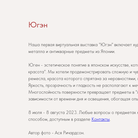
Югэн
Наша первая виртуальная выставка "Югэн" включает худ
металла и антикварные предметы из Японии.
Юген - эстетическое понятие в японском искусстве, ко
красота". Мы хотели продемонстрировать сложную и чу
ремесла, красота которого спрятана за неровностями, 
Яркость, прозрачность и гладкость не располагают к м
Многослойность поверхности превращает предметы в "х
зависимости от времени дня и освещения, обогащая опы
8 июля - 8 августа 2023. Любые вопросы о предметах
способом, доступным в разделе
Контакты
.
Автор фото - Ася Ричардсон.