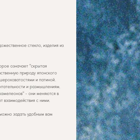
ожественное стекло, изделия из
торое означает "скрытая
вственную природу японского
шероховатостями и патиной.
ечтательности и размышлениям.
амелеонов" - они меняются в
т взаимодействия с ними.
 можно задать удобным вам