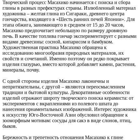
Творческий процесс Масахико начинается с поиска и сбора
глины в разных префектурах страны. Излюбленный материал
художника – желтая глина из Сигараки, древнего центра
гончарства, входящего в «Шесть ранних печей Японии». Для
этапа обжига, занимающего в среднем от 15 до 20 часов,
Масахико предпочитает небольшую по размеру дровяную
печь. В качестве топлива гончар экспериментирует с разными
видами древесины: сосной, кипарисом и бамбуком.
Художественная практика Масахико обращена к
исследованию многообразия природных материалов, их
свойств и сочетаний. Именно поэтому он редко покрывает
изделия глазурью, вместо которой добавляет камни, растения,
минералы, почву.
С одной стороны изделия Масахико лаконичны и
непритязательны, с другой – являются переосмыслением
традиции и бытовой культуры. Декоративные особенности
изделий отражают широту творческого поиска керамиста: от
экспериментов с вкраплениями из полевого шпата до
нанесения орнаментальных изображений. Интерес художника
к искусству Юго-Восточной Азии обусловил обращение к
зооморфным мотивам: сосуды для сакэ в виде слонов, птиц,
быков.
Бережность и трепетность отношения Масахико к глине