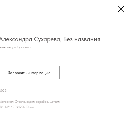
Александра Сухарева, Без названия
Александра Сухарева
Запросить информацию
2023
Материал: Стекло, акрил, серебро, металл
ДxШxВ: 420x420x10 мм