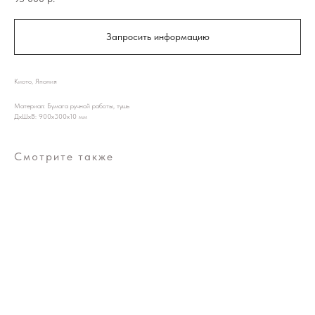
Запросить информацию
Киото, Япония
Материал: Бумага ручной работы, тушь
ДxШxВ: 900x300x10 мм
Смотрите также