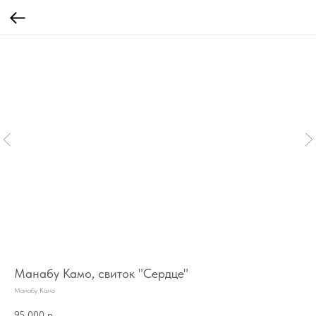
Манабу Камо, свиток "Сердце"
Манабу Камо
95 000
р.