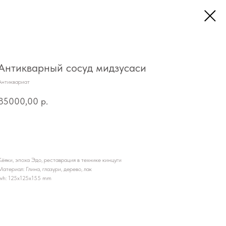
Антикварный сосуд мидзусаси
Антиквариат
85000,00
р.
Запросить информацию
Кёяки, эпоха Эдо, реставрация в технике кинцуги
Материал: Глина, глазури, дерево, лак
lwh: 125x125x155 mm